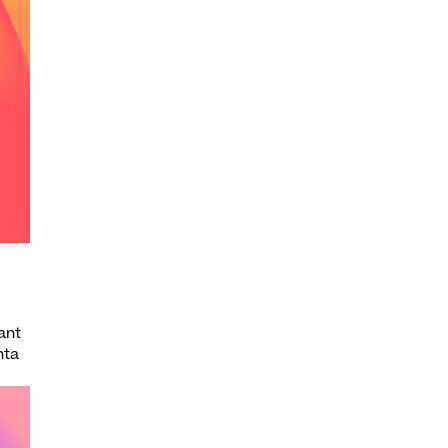
ant
nta