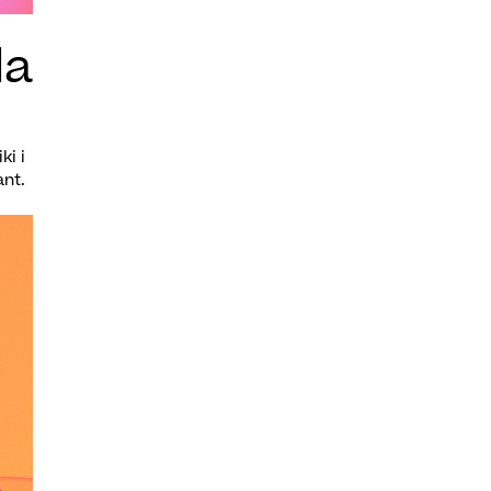
la
ki i
ant.