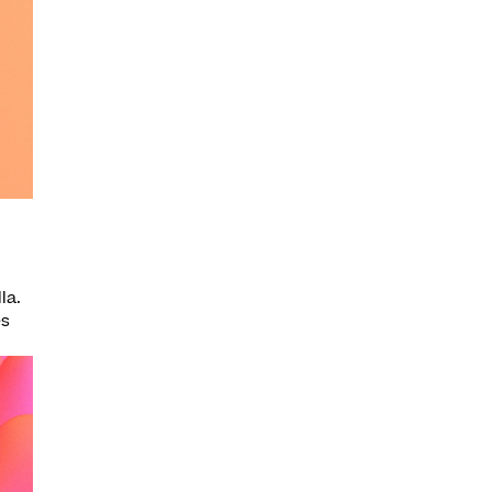
la.
es