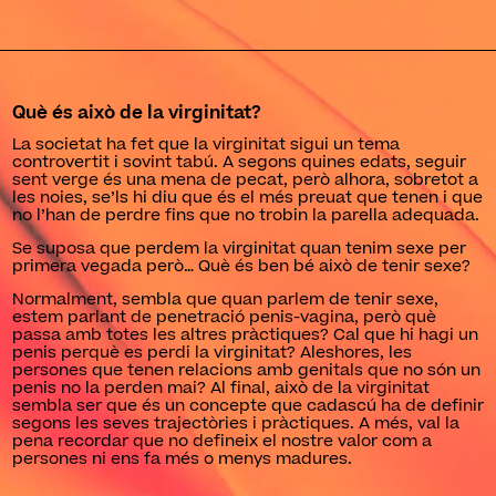
Què és això de la virginitat?
La societat ha fet que la virginitat sigui un tema
controvertit i sovint tabú. A segons quines edats, seguir
sent verge és una mena de pecat, però alhora, sobretot a
les noies, se’ls hi diu que és el més preuat que tenen i que
no l’han de perdre fins que no trobin la parella adequada.
Se suposa que perdem la virginitat quan tenim sexe per
primera vegada però… Què és ben bé això de tenir sexe?
Normalment, sembla que quan parlem de tenir sexe,
estem parlant de penetració penis-vagina, però què
passa amb totes les altres pràctiques? Cal que hi hagi un
penis perquè es perdi la virginitat? Aleshores, les
persones que tenen relacions amb genitals que no són un
penis no la perden mai? Al final, això de la virginitat
sembla ser que és un concepte que cadascú ha de definir
segons les seves trajectòries i pràctiques. A més, val la
pena recordar que no defineix el nostre valor com a
persones ni ens fa més o menys madures.