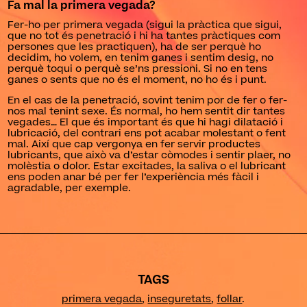
Fa mal la primera vegada?
Fer-ho per primera vegada (sigui la pràctica que sigui,
que no tot és penetració i hi ha tantes pràctiques com
persones que les practiquen), ha de ser perquè ho
decidim, ho volem, en tenim ganes i sentim desig, no
perquè toqui o perquè se’ns pressioni. Si no en tens
ganes o sents que no és el moment, no ho és i punt.
En el cas de la penetració, sovint tenim por de fer o fer-
nos mal tenint sexe. És normal, ho hem sentit dir tantes
vegades… El que és important és que hi hagi dilatació i
lubricació, del contrari ens pot acabar molestant o fent
mal. Així que cap vergonya en fer servir productes
lubricants, que això va d’estar còmodes i sentir plaer, no
molèstia o dolor. Estar excitades, la saliva o el lubricant
ens poden anar bé per fer l’experiència més fàcil i
agradable, per exemple.
TAGS
primera vegada
,
inseguretats
,
follar
.