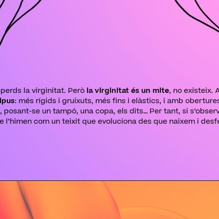
perds la virginitat. Però
la virginitat és un mite
, no existeix
tipus
: més rígids i gruixuts, més fins i elàstics, i amb obertu
 posant-se un tampó, una copa, els dits… Per tant, si s’observ
e l’himen com un teixit que evoluciona des que naixem i desfe