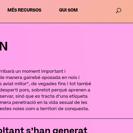
MÉS RECURSOS
QUI SOM
EN
arribarà un moment important i
de manera gairebé oposada en nois i
 aviat millor”, de vegades fins i tot també
e desperti pors, sobretot perquè aprenen a
bservar, sinó que es tracta d’una etiqueta
mera penetració en la vida sexual de les
questes noies com a territori de conquesta.
voltant s’han generat