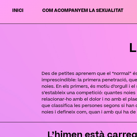
INICI
COM ACOMPANYEM LA SEXUALITAT
L
Des de petites aprenem que el “normal” és
imprescindible: la primera penetració, que
noies. En els primers, és motiu d’orgull i 
s’estableix una competició: quantes noies 
relacionar-ho amb el dolor i no amb el plae
que classifica les persones segons si han 
noies i defineix com, quan i amb qui ha de s
L’himen està carrega