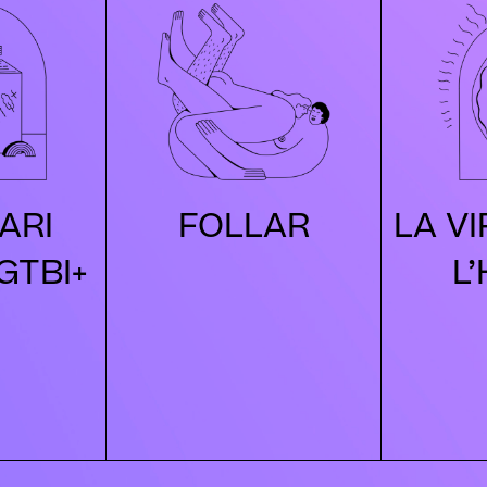
ARI
FOLLAR
LA VI
GTBI+
L