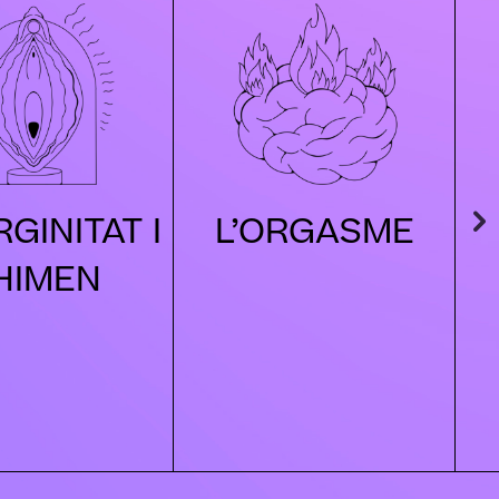
RGINITAT I
L’ORGASME
M
’HIMEN