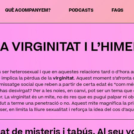
QUÈ ACOMPANYEM?
PODCASTS
FAQS
A VIRGINITAT I L’HIM
 ser heterosexual i que en aquestes relacions tard o d’hora 
 implica la pèrdua de la
virginitat
. Aquest moment s’afronta 
el missatge social que reben a partir de certa edat és “com més
has desvirgat? Per a les noies, en canvi, pot ser un tema qu
r. La virginitat és un mite, no és res que es pugui palpar ni o
dut a terme una penetració o no. Aquest mite magnifica la pri
er, en limita la lliure sexualitat i reforça la idea del cos d’a
t de misteris i tabús. Al seu 