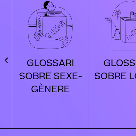
IA
GLOSSARI
GLOSS
SOBRE SEXE-
SOBRE L
S
GÈNERE