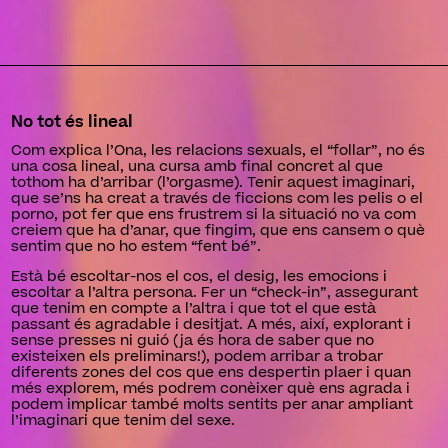
No tot és lineal
Com explica l’Ona, les relacions sexuals, el “follar”, no és
una cosa lineal, una cursa amb final concret al que
tothom ha d’arribar (l’orgasme). Tenir aquest imaginari,
que se’ns ha creat a través de ficcions com les pelis o el
porno, pot fer que ens frustrem si la situació no va com
creiem que ha d’anar, que fingim, que ens cansem o què
sentim que no ho estem “fent bé”.
Està bé escoltar-nos el cos, el desig, les emocions i
escoltar a l’altra persona. Fer un “check-in”, assegurant
que tenim en compte a l’altra i que tot el que està
passant és agradable i desitjat. A més, així, explorant i
sense presses ni guió (ja és hora de saber que no
existeixen els preliminars!), podem arribar a trobar
diferents zones del cos que ens despertin plaer i quan
més explorem, més podrem conèixer què ens agrada i
podem implicar també molts sentits per anar ampliant
l’imaginari que tenim del sexe.