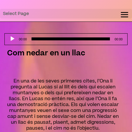
Select Page
Audio
Player
00:00
00:00
Com nedar en un llac
En una de les seves primeres cites, l’Ona li
pregunta al Lucas si al llit és dels qui escalen
muntanyes o dels qui prefereixen nedar en
llacs. En Lucas no entén res, així que l’Ona li fa
una demostració pràctica. Els qui volen escalar
muntanyes veuen el sexe com una progressió
cap amunt i sense desviar-se del cim. Nedar en
un llac és pausat, plaent, admet digressions,
pauses, i el cim no és l’objectiu.