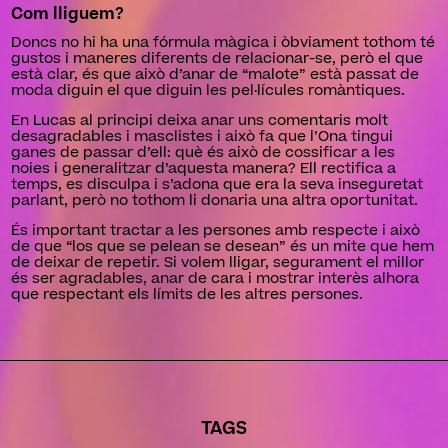
Com lliguem?
Doncs no hi ha una fórmula màgica i òbviament tothom té
gustos i maneres diferents de relacionar-se, però el que
està clar, és que això d’anar de “malote” està passat de
moda diguin el que diguin les pel·lícules romàntiques.
En Lucas al principi deixa anar uns comentaris molt
desagradables i masclistes i això fa que l’Ona tingui
ganes de passar d’ell: què és això de cossificar a les
noies i generalitzar d’aquesta manera? Ell rectifica a
temps, es disculpa i s’adona que era la seva inseguretat
parlant, però no tothom li donaria una altra oportunitat.
És important tractar a les persones amb respecte i això
de que “los que se pelean se desean” és un mite que hem
de deixar de repetir. Si volem lligar, segurament el millor
és ser agradables, anar de cara i mostrar interès alhora
que respectant els límits de les altres persones.
TAGS